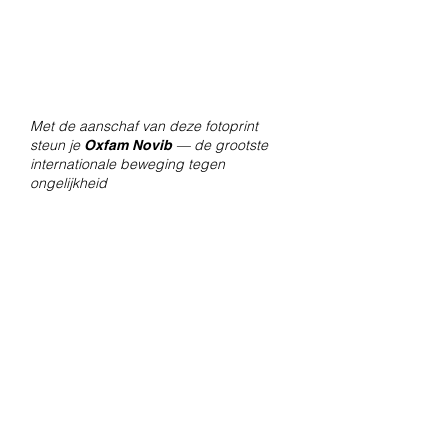
2019
een email wanneer je bestelling
Giclée print op Hahnemühle FineArt
verzonden is of kan worden
Pearl papier.
afgehaald.
Formaat 30x21 cm zonder witrand.
Met de aanschaf van deze fotoprint
steun je
— de grootste
Oxfam Novib
internationale beweging tegen
ongelijkheid
Contact
Voor vragen over bestellingen en
verzendingen, mail naar
amsterdam@fotolabkiekie.com