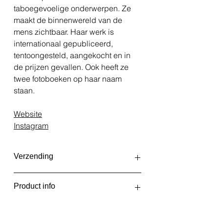
taboegevoelige onderwerpen. Ze
maakt de binnenwereld van de
mens zichtbaar. Haar werk is
internationaal gepubliceerd,
tentoongesteld, aangekocht en in
de prijzen gevallen. Ook heeft ze
twee fotoboeken op haar naam
staan.
Website
Instagram
Verzending
De fotoprints worden elke twee
Product info
weken, aan het begin en in het
midden van de maand, in één partij
Fenne
geprint & verzonden. Je ontvangt