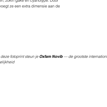
sen, zokin gake en cyanotype. Door
voegt ze een extra dimensie aan de
deze fotoprint steun je
— de grootste internation
Oxfam Novib
lijkheid