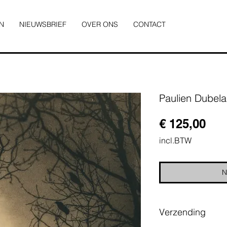
N
NIEUWSBRIEF
OVER ONS
CONTACT
Paulien Dubela
Prij
€ 125,00
incl.BTW
N
Verzending