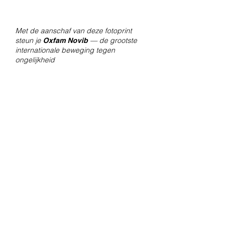
Met de aanschaf van deze fotoprint
steun je
— de grootste
Oxfam Novib
internationale beweging tegen
ongelijkheid
Contact
Voor vragen over bestellingen en
verzendingen, mail naar
amsterdam@fotolabkiekie.com
Mail
info@fotografievoorgoed.nl
voor
meer informatie over de actie