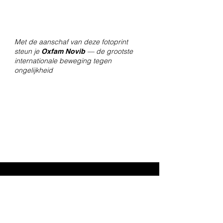
Met de aanschaf van deze fotoprint
steun je
— de grootste
Oxfam Novib
internationale beweging tegen
ongelijkheid
Contact
Voor vragen over bestellingen en
verzendingen, mail naar
amsterdam@fotolabkiekie.com