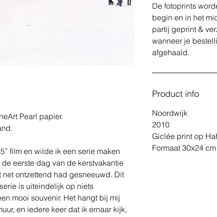
De fotoprints word
begin en in het m
partij geprint & v
wanneer je bestell
afgehaald.
Product info
Noordwijk
eArt Pearl papier.
2010
and.
Giclée print op Ha
Formaat 30x24 cm 
5” film en wilde ik een serie maken
 de eerste dag van de kerstvakantie
t net ontzettend had gesneeuwd. Dit
erie is uiteindelijk op niets
een mooi souvenir. Het hangt bij mij
ur, en iedere keer dat ik ernaar kijk,