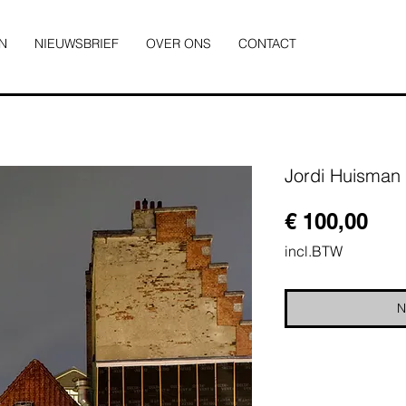
N
NIEUWSBRIEF
OVER ONS
CONTACT
Jordi Huisman
Prij
€ 100,00
incl.BTW
N