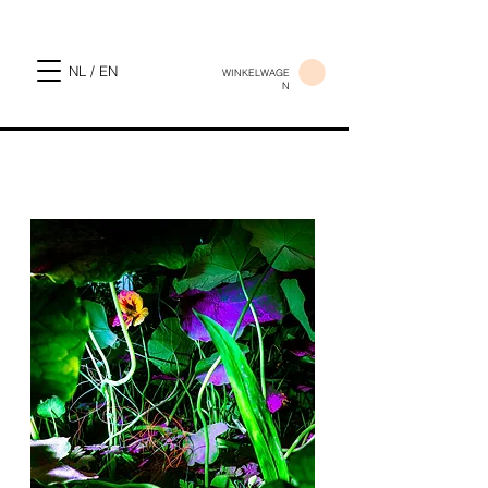
NL / EN
WINKELWAGE
N