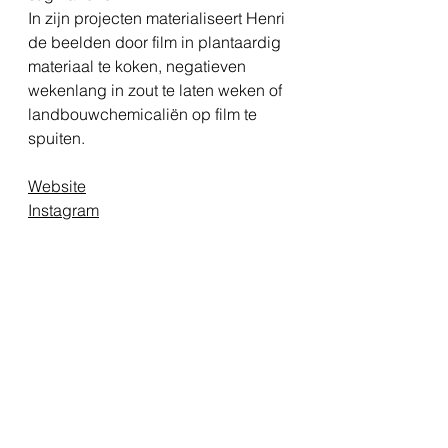
In zijn projecten materialiseert Henri
de beelden door film in plantaardig
materiaal te koken, negatieven
wekenlang in zout te laten weken of
landbouwchemicaliën op film te
spuiten.
Website
Instagram
Verzending
De fotoprints worden elke twee
Product info
weken, aan het begin en in het
midden van de maand, in één partij
Plastic Utopia: Fisherman's threads
geprint & verzonden. Je ontvangt
intertwining.
een email wanneer je bestelling
Giclée print op Hahnemühle FineArt
verzonden is of kan worden