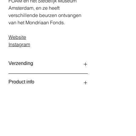
FOAM en het Stedelijk Museum
Amsterdam, en ze heeft
verschillende beurzen ontvangen
van het Mondriaan Fonds.
Website
Instagram
Verzending
De fotoprints worden op
Product info
onregelmatige tijden geprint en
verzonden, afhankelijk van het
Silent Disco
aantal bestellingen. Dat kan eens
2020
per week zijn, maar ook eens per
Giclée print op Hahnemühle FineArt
twee weken. Je ontvangt een email
Pearl papier.
wanneer je bestelling verzonden is
Formaat 30x20 cm zonder witrand.
of kan worden afgehaald bij Fotolab
Kiekie.