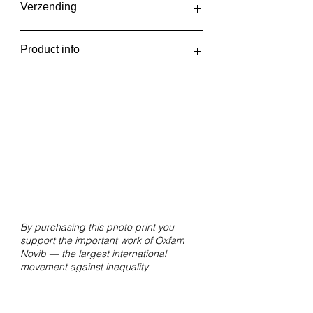
Verzending
De fotoprints worden op
Product info
onregelmatige tijden geprint en
verzonden, afhankelijk van het
Slide
aantal bestellingen. Dat kan eens
Immeln, Sweden, 2024
per week zijn, maar ook eens per
Giclée print op Hahnemühle FineArt
twee weken. Je ontvangt een email
Pearl papier.
wanneer je bestelling verzonden is
Formaat 30x20 cm zonder witrand.
of kan worden afgehaald bij Fotolab
Kiekie.
By purchasing this photo print you
support the important work of Oxfam
Novib — the largest international
movement against inequality